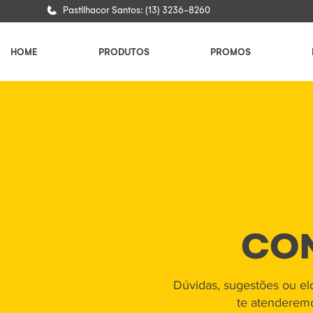
Pastilhacor Santos: (13) 3236-8260
HOME
PRODUTOS
PROMOS
CO
​Dúvidas, sugestões ou el
te atenderemo