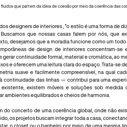
fluidos que partem da ideia de coesão por meio da coerência das co
os designers de interiores , “o estilo é uma forma de di
”. Buscamos que nossas casas falem por nós, que e
to, desejamos que a moradia funcione como um todo co
mporâneas de design de interiores concentram-se e
 gerar continuidade formal, material e cromática, ao 
xos e oferecem uma leitura clara do espaço. Trata-se de t
etria suave e facilmente compreensível, na qual cad
à continuidade das linhas — contribui para uma experiê
 existente, existem móveis e soluções sob medida 
ar ambientes equilibrados e cheios de harmonia. 
m do conceito de uma coerência global, onde não exi
ido, os projetos buscam integrar toda a casa, conectand
estar, o closet ou o banheiro por meio de uma mesma li