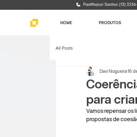
Pastilhacor Santos: (13) 323
HOME
PRODUTOS
All Posts
Davi Nogueira
16 de
Coerência
para cria
Vamos repensar os li
propostas de coesão