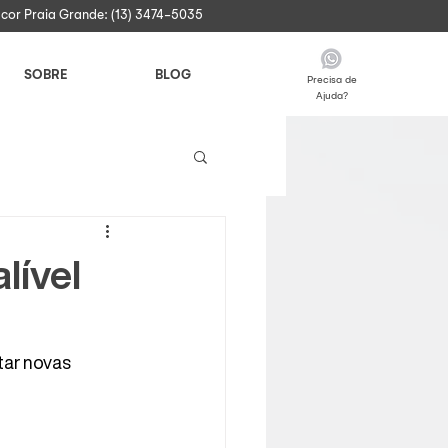
acor Praia Grande: (13) 3474-5035
SOBRE
BLOG
Precisa de
Ajuda?
lível
ar novas 