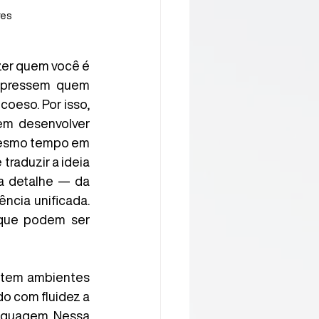
res
zer quem você é 
xpressem quem 
eso. Por isso, 
m desenvolver 
mesmo tempo em 
raduzir a ideia 
a detalhe — da 
ncia unificada. 
que podem ser 
stem ambientes 
o com fluidez a 
nguagem. Nessa 